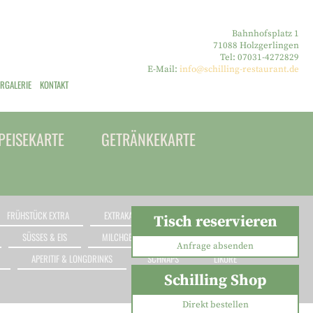
Bahnhofsplatz 1
71088 Holzgerlingen
Tel: 07031-4272829
E-Mail:
info@schilling-restaurant.de
ERGALERIE
KONTAKT
PEISEKARTE
GETRÄNKEKARTE
FRÜHSTÜCK EXTRA
EXTRAKARTE
VORSPEISE
SALAT
Tisch reservieren
SÜSSES & EIS
MILCHGETRÄNKE
TEE
Anfrage absenden
APERITIF & LONGDRINKS
SCHNAPS
LIKÖRE
Schilling Shop
Direkt bestellen