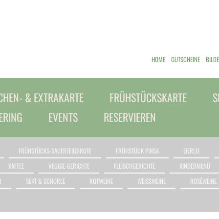
HOME
GUTSCHEINE
BILD
HEN- & EXTRAKARTE
FRÜHSTÜCKSKARTE
S
ERING
EVENTS
RESERVIEREN
FRÜHSTÜCKS-SAUERTEIGBROTE
FRÜHSTÜCK PINSA
EIERLEI
KAFFEE
VEGGIE-GERICHTE
FLEISCHGERICHTE
KINDERMENÜ
R
SEKT & SCHORLE
ROTWEINE
WEISSWEINE
ROSÉWEINE