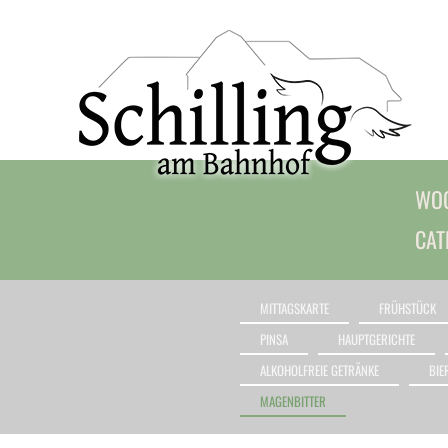
WOC
CAT
MITTAGSKARTE
FRÜHSTÜCK
PINSA
HAUPTGERICHTE
ALKOHOLFREIE GETRÄNKE
BIE
MAGENBITTER