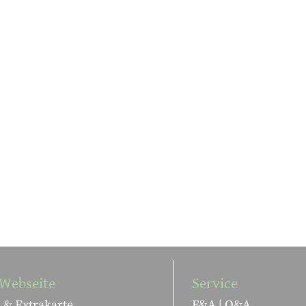
Webseite
Service
 & Extrakarte
F&A | Q&A