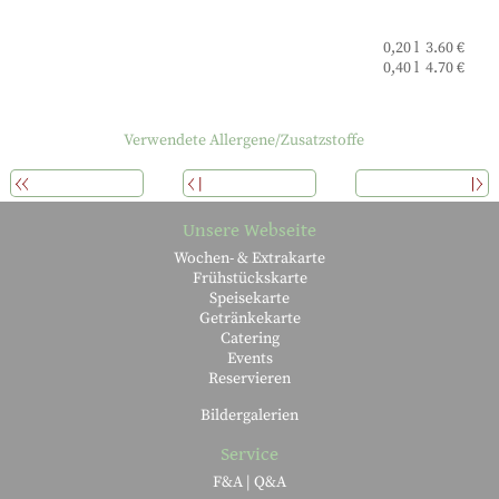
0,20 l 3.60 €
0,40 l 4.70 €
Verwendete Allergene/Zusatzstoffe
ÜBERSICHT
ZURÜCK
WEITERLESEN
Unsere Webseite
Wochen- & Extrakarte
Frühstückskarte
Speisekarte
Getränkekarte
Catering
Events
Reservieren
Bildergalerien
Service
F&A | Q&A