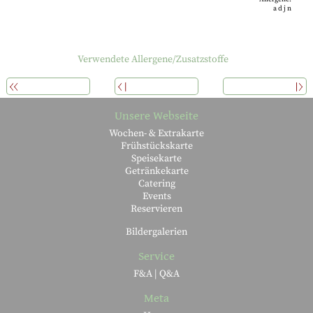
a
d
j
n
Verwendete Allergene/Zusatzstoffe
ÜBERSICHT
ZURÜCK
WEITERLESEN
Unsere Webseite
Wochen- & Extrakarte
Frühstückskarte
Speisekarte
Getränkekarte
Catering
Events
Reservieren
Bildergalerien
Service
F&A | Q&A
Meta