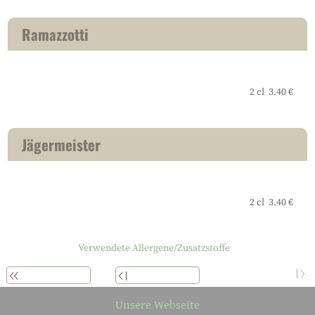
Ramazzotti
2 cl 3.40 €
Jägermeister
2 cl 3.40 €
Verwendete Allergene/Zusatzstoffe
WEITERLESEN
ÜBERSICHT
ZURÜCK
Unsere Webseite