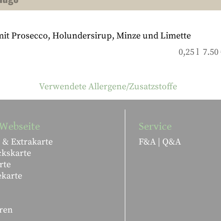
mit Prosecco, Holundersirup, Minze und Limette
0,25 l 7.50
Verwendete Allergene/Zusatzstoffe
Webseite
Service
 & Extrakarte
F&A | Q&A
ckskarte
rte
ekarte
ren