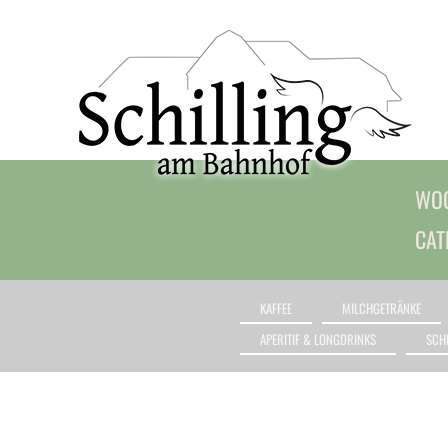
WOC
CAT
KAFFEE
MILCHGETRÄNKE
APERITIF & LONGDRINKS
SCH