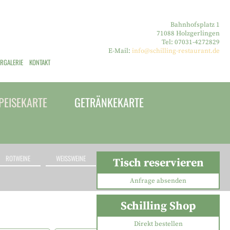
Bahnhofsplatz 1
71088 Holzgerlingen
Tel: 07031-4272829
E-Mail:
info@schilling-restaurant.de
ERGALERIE
KONTAKT
PEISEKARTE
GETRÄNKEKARTE
ROTWEINE
WEISSWEINE
ROSÉWEINE
Tisch reservieren
Anfrage absenden
Schilling Shop
Direkt bestellen