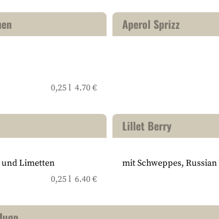
nen
Aperol Sprizz
0,25 l 4.70 €
Lillet Berry
 und Limetten
mit Schweppes, Russian
0,25 l 6.40 €
Hugo