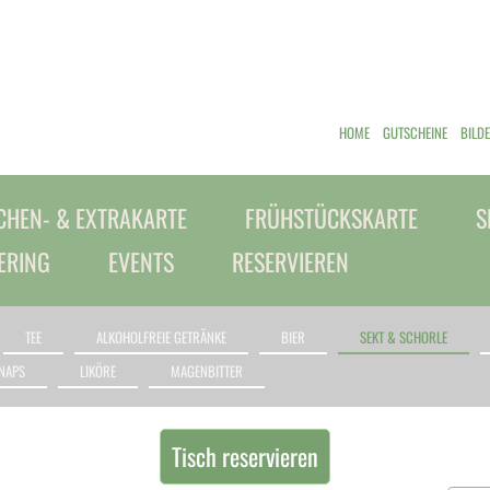
HOME
GUTSCHEINE
BILD
HEN- & EXTRAKARTE
FRÜHSTÜCKSKARTE
S
ERING
EVENTS
RESERVIEREN
TEE
ALKOHOLFREIE GETRÄNKE
BIER
SEKT & SCHORLE
NAPS
LIKÖRE
MAGENBITTER
Tisch reservieren