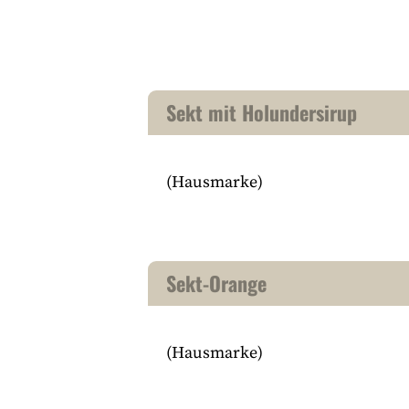
Sekt mit Holundersirup
(Hausmarke)
Sekt-Orange
(Hausmarke)