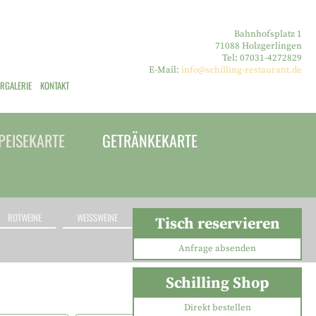
Bahnhofsplatz 1
71088 Holzgerlingen
Tel: 07031-4272829
E-Mail:
info@schilling-restaurant.de
ERGALERIE
KONTAKT
PEISEKARTE
GETRÄNKEKARTE
ROTWEINE
WEISSWEINE
ROSÉWEINE
Tisch reservieren
Anfrage absenden
Schilling Shop
Direkt bestellen