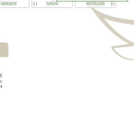
ÜBERSICHT
ZURÜCK
WEITERLESEN
 €
e:
4