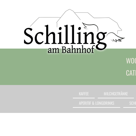
WOC
CAT
KAFFEE
MILCHGETRÄNKE
APERITIF & LONGDRINKS
SCH