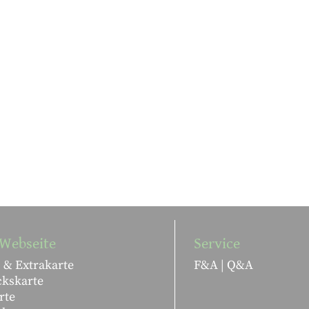
Webseite
Service
 & Extrakarte
F&A | Q&A
ckskarte
rte