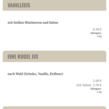
VANILLEEIS
mit heißen Himbeeren und Sahne
8.50 €
Allergene:
1
8
g
EINE KUGEL EIS
nach Wahl (Schoko, Vanille, Erdbeer)
2.60 €
mit Sahne 3.70 €
Allergene:
1
4
g