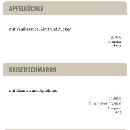
APFELKÜCHLE
mit Vanillesauce, Zimt und Zucker
8.70 €
Allergene:
1
4
a
c
g
KAISERSCHMARRN
mit Rosinen und Apfelmus
11.90 €
Glutenfrei 13.90 €
Allergene:
a
c
g