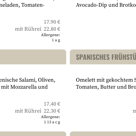
rmeladen, Tomaten-
Avocado-Dip und Brotko
17.90 €
mit Rührei 22.80 €
Allergene:
1
a
g
SPANISCHES FRÜHSTÜC
ienische Salami, Oliven,
Omelett mit gekochtem S
 mit Mozzarella und
Tomaten, Butter und Br
17.40 €
mit Rührei 22.30 €
m
Allergene:
1
13
a
c
g