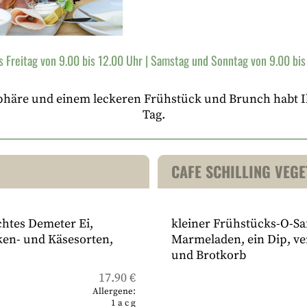
s Freitag von 9.00 bis 12.00 Uhr | Samstag und Sonntag von 9.00 bis
äre und einem leckeren Frühstück und Brunch habt Ihr
Tag.
CAFE SCHILLING VEG
chtes Demeter Ei,
kleiner Frühstücks-O-Saf
en- und Käsesorten,
Marmeladen, ein Dip, ve
und Brotkorb
17.90 €
Allergene:
1
a
c
g