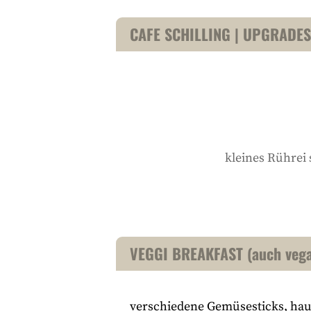
CAFE SCHILLING | UPGRADES
kleines Rührei 
VEGGI BREAKFAST (auch vega
verschiedene Gemüsesticks, hau