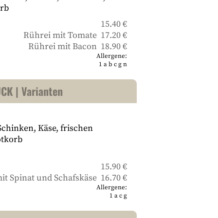
rb
15.40 €
Rührei mit Tomate 17.20 €
Rührei mit Bacon 18.90 €
Allergene:
1
a
b
c
g
n
K | Varianten
chinken, Käse, frischen
otkorb
15.90 €
it Spinat und Schafskäse 16.70 €
Allergene:
1
a
c
g