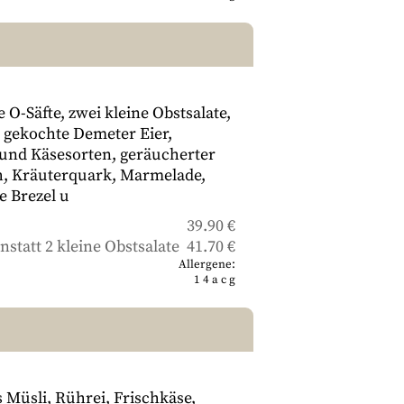
e O-Säfte, zwei kleine Obstsalate,
i gekochte Demeter Eier,
und Käsesorten, geräucherter
h, Kräuterquark, Marmelade,
ne Brezel u
39.90 €
nstatt 2 kleine Obstsalate 41.70 €
Allergene:
1
4
a
c
g
s Müsli, Rührei, Frischkäse,