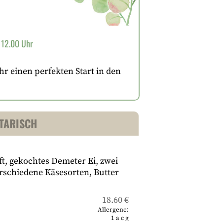
 12.00 Uhr
 einen perfekten Start in den
ETARISCH
t, gekochtes Demeter Ei, zwei
rschiedene Käsesorten, Butter
18.60 €
Allergene:
1
a
c
g