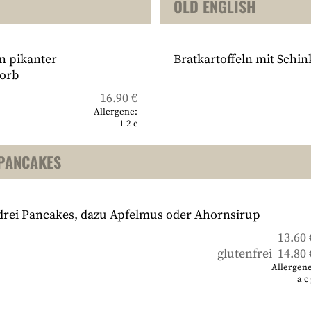
OLD ENGLISH
in pikanter
Bratkartoffeln mit Schin
orb
16.90 €
Allergene:
1
2
c
PANCAKES
drei Pancakes, dazu Apfelmus oder Ahornsirup
13.60 
glutenfrei 14.80 
Allergene
a
c