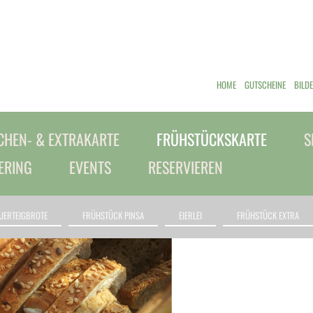
HOME
GUTSCHEINE
BILD
HEN- & EXTRAKARTE
FRÜHSTÜCKSKARTE
S
ERING
EVENTS
RESERVIEREN
UERTEIGBROTE
FRÜHSTÜCK PINSA
EIERLEI
FRÜHSTÜCK EXTRA