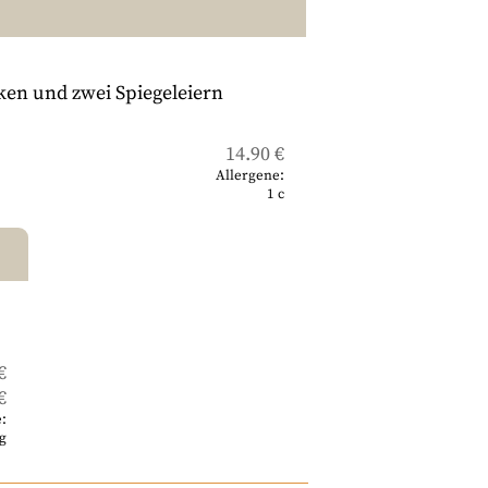
ken und zwei Spiegeleiern
14.90 €
Allergene:
1
c
€
€
:
g