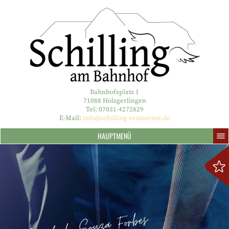
Bahnhofsplatz 1
71088 Holzgerlingen
Tel: 07031-4272829
E-Mail:
info@schilling-restaurant.de
HAUPTMENÜ