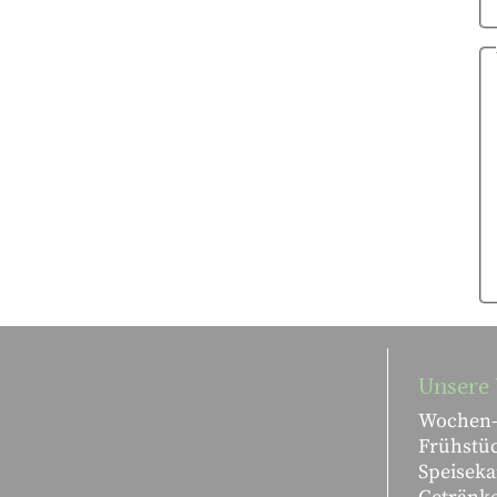
Unsere 
Wochen-
Frühstü
Speiseka