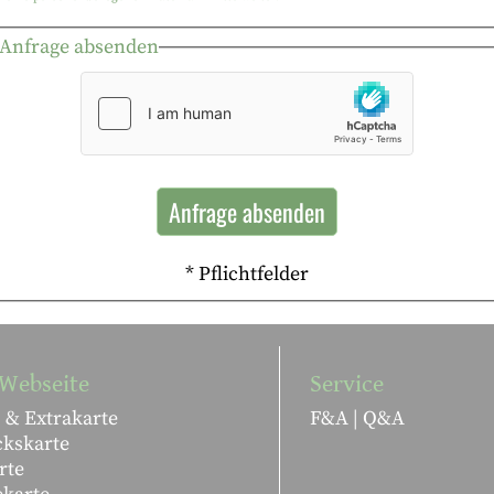
Anfrage absenden
* Pflichtfelder
Webseite
Service
 & Extrakarte
F&A | Q&A
ckskarte
rte