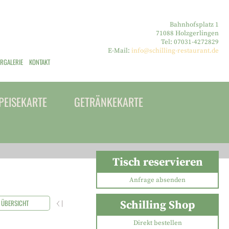
Bahnhofsplatz 1
71088 Holzgerlingen
Tel: 07031-4272829
E-Mail:
info@schilling-restaurant.de
ERGALERIE
KONTAKT
PEISEKARTE
GETRÄNKEKARTE
Tisch reservieren
Anfrage absenden
ÜBERSICHT
ZURÜCK
WEITERLESEN
Schilling Shop
Direkt bestellen