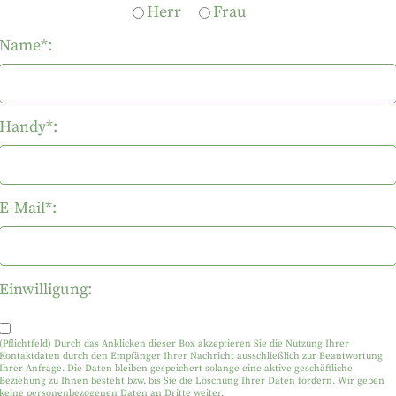
Herr
Frau
Name*:
Handy*:
E-Mail*:
Einwilligung:
(Pflichtfeld) Durch das Anklicken dieser Box akzeptieren Sie die Nutzung Ihrer
Kontaktdaten durch den Empfänger Ihrer Nachricht ausschließlich zur Beantwortung
Ihrer Anfrage. Die Daten bleiben gespeichert solange eine aktive geschäftliche
Beziehung zu Ihnen besteht bzw. bis Sie die Löschung Ihrer Daten fordern. Wir geben
keine personenbezogenen Daten an Dritte weiter.