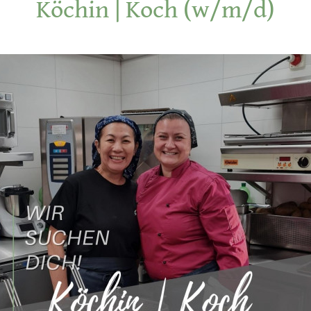
Köchin | Koch (w/m/d)