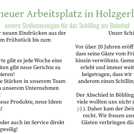
neuer Arbeitsplatz in Holzger
unsere Stellenanzeigen für das Schilling am Bahnhof
r neuen Eindrücken aus der
Unser Schi
om Frühstück bis zum
Vor über 20 Jahren eröff
dass seine Gäste vom Fr
te gibt es jede Woche eine
hinein verwöhnte. Geme
ten gibt neue Gerichte zu
erlebt und immer weit
bieren!
beigetragen, dass wir
che Stärken in unserem Team
anderem einen Schillin
 in unserem Unternehmen
!
Der Abschied in Böbling
 neue Produkte, neue Ideen
viele wollten uns nicht
!
;-) ). Daher kam der Zw
recht. Wir freuen un
oder auch im Service direkt
Gästen verbringen dü
gweilig!