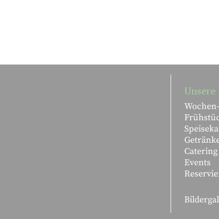
Unsere 
Wochen-
Frühstü
Speiseka
Getränk
Catering
Events
Reservie
Bilderga