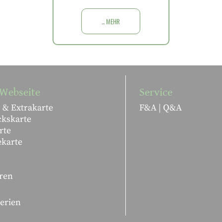
... MEHR
Webseite
Service
 & Extrakarte
F&A | Q&A
ckskarte
rte
ekarte
ren
lerien