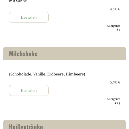
mit Sahne
4.50 €
Bestellen
Allergene:
6
g
Milchshake
(Schokolade, Vanille, Erdbeere, Himbeere)
5.90 €
Bestellen
Allergene:
2
6
g
Heißgetränke